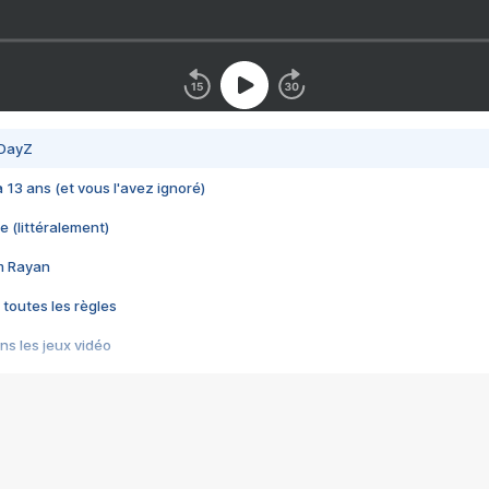
 DayZ
 a 13 ans (et vous l'avez ignoré)
e (littéralement)
im Rayan
 toutes les règles
s les jeux vidéo
us choquant de Rockstar ? - Le scandale BULLY
e plus moche de Steam
du RÊVE tourne au CAUCHEMAR