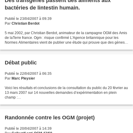
Des transgènes passent des aliments aux
bactéries de lintestin humain.
Publié le 23/04/2007 à 09:39
Par
Christian Berdot
5 mai 2002, par Christian Berdot, animateur de la campagne OGM des Amis
de laTerre france. Ogm : risque confirmé L’Agence britannique pour les
Normes Alimentaires vient de publier une étude qui prouve que des gènes
insérés dans des plantes agricoles modifiées...
Débat public
Publié le 22/04/2007 à 06:35
Par
Marc Pleysier
Voici les résultats et conclusions de la consultation du public du 20 février au
13 mars 2007 sur 14 nouvelles demandes d’expérimentation en plein
champ :
http://www.ogm.gouv.fr/experimentations/consultation_public/consultation_p
ublic.htm Un vrai déni...
Randonnée contre les OGM (projet)
Publié le 20/04/2007 à 14:39