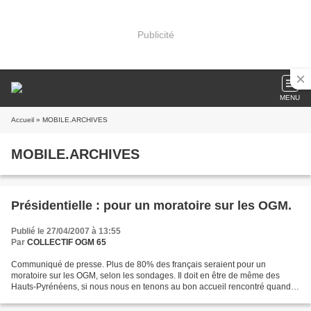
Publicité
MENU
Accueil
» MOBILE.ARCHIVES
MOBILE.ARCHIVES
Présidentielle : pour un moratoire sur les OGM.
Publié le 27/04/2007 à 13:55
Par
COLLECTIF OGM 65
Communiqué de presse. Plus de 80% des français seraient pour un
moratoire sur les OGM, selon les sondages. Il doit en être de même des
Hauts-Pyrénéens, si nous nous en tenons au bon accueil rencontré quand
nous faisons signer « L’appel d’Orléans : moratoire...