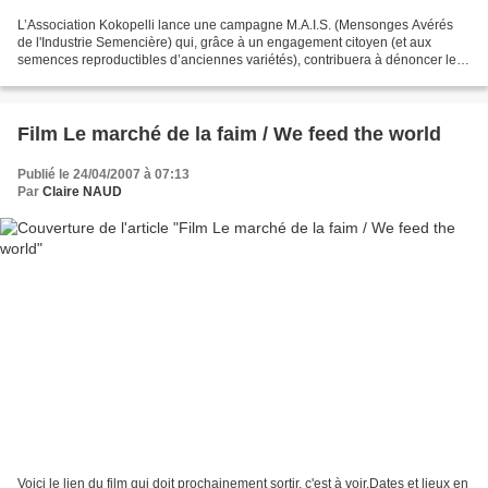
L’Association Kokopelli lance une campagne M.A.I.S. (Mensonges Avérés
de l'Industrie Semencière) qui, grâce à un engagement citoyen (et aux
semences reproductibles d’anciennes variétés), contribuera à dénoncer les
contaminations transgéniques, dont se...
Film Le marché de la faim / We feed the world
Publié le 24/04/2007 à 07:13
Par
Claire NAUD
Voici le lien du film qui doit prochainement sortir, c'est à voir.Dates et lieux en