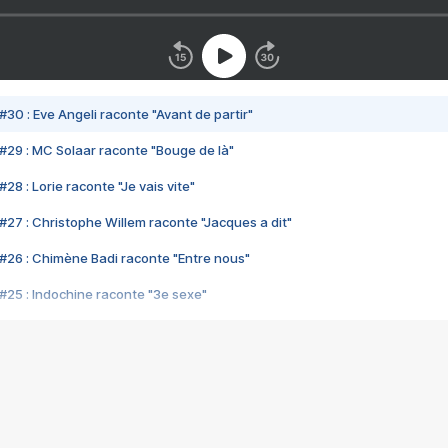
#30 : Eve Angeli raconte "Avant de partir"
#29 : MC Solaar raconte "Bouge de là"
28 : Lorie raconte "Je vais vite"
#27 : Christophe Willem raconte "Jacques a dit"
#26 : Chimène Badi raconte "Entre nous"
#25 : Indochine raconte "3e sexe"
#24 : Zaho raconte "C'est chelou"
#23 : Patrick Bruel raconte "Au café des délices"
#22 : Kyo raconte "Le chemin"
#21 : Nolwenn Leroy raconte "Cassé"