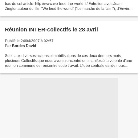
bas de cet article. http://www.we-feed-the-world.fr/ Entretien avec Jean
Ziegler autour du film "We feed the world" ("Le marché de la faim"), d'Erwin
Wagenhofer : "Etant...
Réunion INTER-collectifs le 28 avril
Publié le 24/04/2007 à 02:57
Par
Bordes David
Suite aux diverses actions et mobilisations de ces deux derniers mois ,
plusieurs Collectifs que nous avons rencontré ont manifesté la volonté d'une
réunion commune de rencontre et de travail. L'idée centrale est de nous
coordonner, d'échanger les expériences...