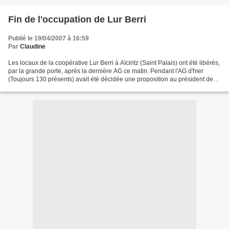
Fin de l'occupation de Lur Berri
Publié le 19/04/2007 à 16:59
Par
Claudine
Les locaux de la coopérative Lur Berri à Aïciritz (Saint Palais) ont été libérés,
par la grande porte, après la dernière AG ce matin. Pendant l'AG d'hier
(Toujours 130 présents) avait été décidée une proposition au président de
susprendre jusqu'au 6 mai,...