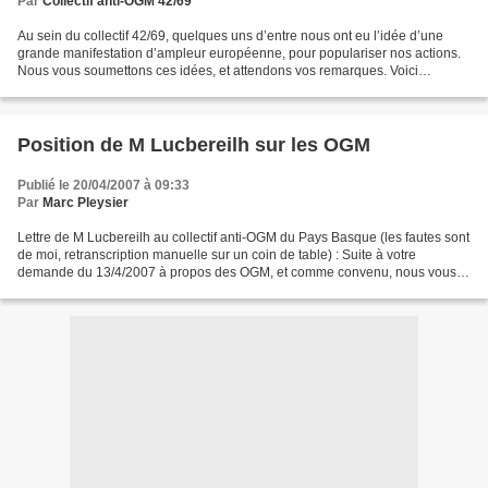
Par
Collectif anti-OGM 42/69
Au sein du collectif 42/69, quelques uns d’entre nous ont eu l’idée d’une
grande manifestation d’ampleur européenne, pour populariser nos actions.
Nous vous soumettons ces idées, et attendons vos remarques. Voici
comment cela pourrait se dérouler: Le...
Position de M Lucbereilh sur les OGM
Publié le 20/04/2007 à 09:33
Par
Marc Pleysier
Lettre de M Lucbereilh au collectif anti-OGM du Pays Basque (les fautes sont
de moi, retranscription manuelle sur un coin de table) : Suite à votre
demande du 13/4/2007 à propos des OGM, et comme convenu, nous vous
confirmons par écrit notre position...