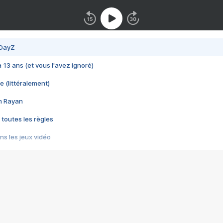
 DayZ
 a 13 ans (et vous l'avez ignoré)
e (littéralement)
im Rayan
 toutes les règles
s les jeux vidéo
us choquant de Rockstar ? - Le scandale BULLY
e plus moche de Steam
du RÊVE tourne au CAUCHEMAR
pendant 8 heures