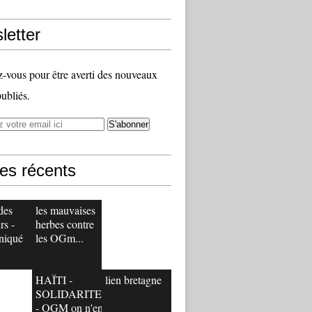
letter
vous pour être averti des nouveaux
publiés.
les récents
des
les mauvaises
rs -
herbes contre
niqué
les OGm...
HAÏTI -
lien bretagne
SOLIDARITE
- OGM on n'en