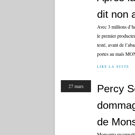
dit non
Avec 3 millions d’h
le premier producte
testé, avant de l’ab
portes au maïs MON
LIRE LA SUITE
Percy S
27 mars
dommage
de Mon
Monsanto reconnaît 