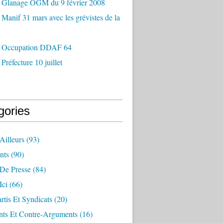
 Glanage OGM du 9 février 2008
Manif 31 mars avec les grévistes de la
 Occupation DDAF 64
Préfecture 10 juillet
gories
Ailleurs
(93)
nts
(90)
 De Presse
(84)
Ici
(66)
artis Et Syndicats
(20)
ts Et Contre-Arguments
(16)