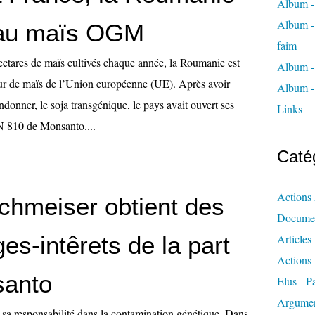
Album -
Album - 
 au maïs OGM
faim
ectares de maïs cultivés chaque année, la Roumanie est
Album -
ur de maïs de l’Union européenne (UE). Après avoir
Album - 
andonner, le soja transgénique, le pays avait ouvert ses
Links
 810 de Monsanto....
Caté
Actions 
chmeiser obtient des
Docume
s-intêrets de la part
Articles
Actions 
santo
Elus - P
Argumen
sa responsabilité dans la contamination génétique. Dans