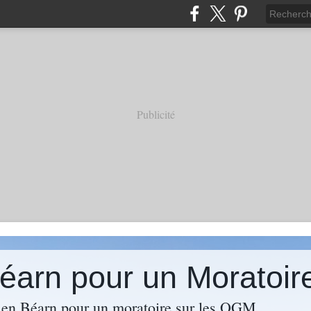
Publicité
 Béarn pour un Morato
s en Béarn pour un moratoire sur les OGM.