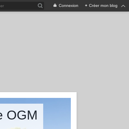
Connexion
+
Créer mon blog
ire OGM