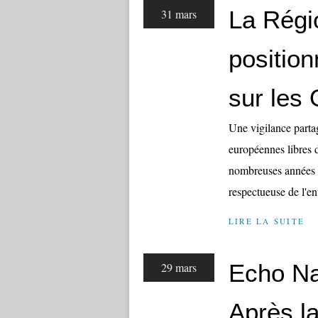
La Régi
31 mars
position
sur les
Une vigilance parta
européennes libres
nombreuses années un
respectueuse de l'en
LIRE LA SUITE
Echo Na
29 mars
Après l