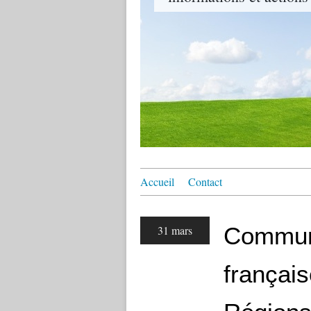
Accueil
Contact
Commun
31 mars
françai