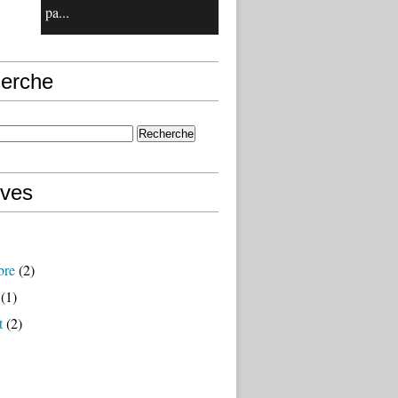
pa...
erche
ives
bre
(2)
(1)
t
(2)