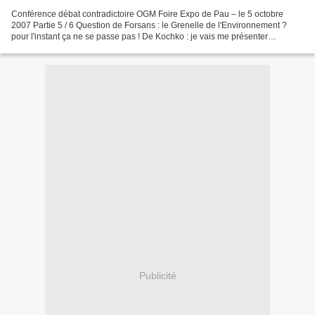
Conférence débat contradictoire OGM Foire Expo de Pau – le 5 octobre
2007 Partie 5 / 6 Question de Forsans : le Grenelle de l'Environnement ?
pour l'instant ça ne se passe pas ! De Kochko : je vais me présenter
brièvement. il y en a certains que je connias,que...
Publicité