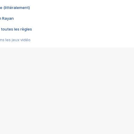
e (littéralement)
im Rayan
 toutes les règles
s les jeux vidéo
us choquant de Rockstar ? - Le scandale BULLY
e plus moche de Steam
du RÊVE tourne au CAUCHEMAR
pendant 8 heures
it… à tort
umiliés par un jeu vidéo
ire - Final Fantasy 8
ti un empire - Age of Empires