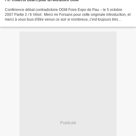
Par
Collectif Béarn pour un Moratoire OGM
Conférence débat contradictoire OGM Foire Expo de Pau – le 5 octobre
2007 Partie 2 / 6 Vélot : Merci mr Forsans pour cette originale introduction, et
merci à vous tous d'être venus ce soir si nombreux, c'est toujours très
agréable de s'adresser à une...
Publicité