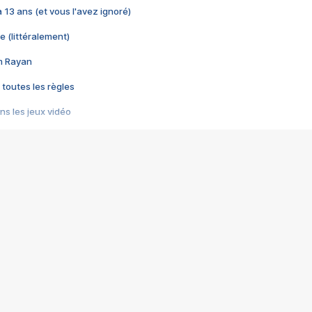
 a 13 ans (et vous l'avez ignoré)
e (littéralement)
im Rayan
 toutes les règles
s les jeux vidéo
us choquant de Rockstar ? - Le scandale BULLY
e plus moche de Steam
du RÊVE tourne au CAUCHEMAR
pendant 8 heures
it… à tort
umiliés par un jeu vidéo
ire - Final Fantasy 8