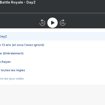
 Battle Royale - DayZ
 DayZ
 a 13 ans (et vous l'avez ignoré)
e (littéralement)
im Rayan
 toutes les règles
s les jeux vidéo
us choquant de Rockstar ? - Le scandale BULLY
e plus moche de Steam
du RÊVE tourne au CAUCHEMAR