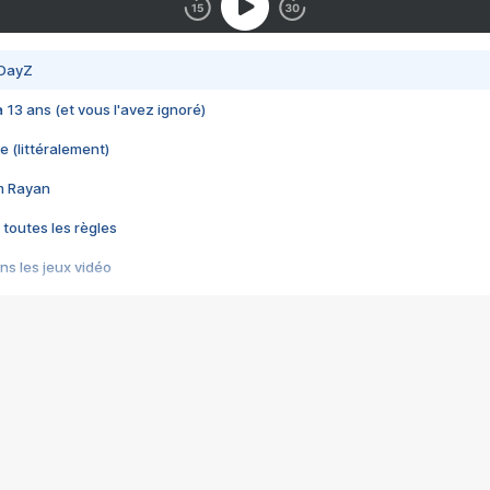
 DayZ
 a 13 ans (et vous l'avez ignoré)
e (littéralement)
im Rayan
 toutes les règles
s les jeux vidéo
us choquant de Rockstar ? - Le scandale BULLY
e plus moche de Steam
du RÊVE tourne au CAUCHEMAR
pendant 8 heures
it… à tort