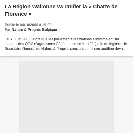
La Région Wallonne va ratifier la « Charte de
Florence »
Publié le 04/10/2008 à 19:09
Par
Nature & Progrès Belgique
Le 5 juillet 2005, alors que les parlementaires wallons s’informaient sur
l’impact des OGM (Organismes Génétiquement Modifiés) afin de légiférer, le
Secrétaire Général de Nature & Progrès concluait ainsi son audition devant
la Commission de l’Environnement...