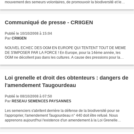
mouvement des semeurs volontaires, de promouvoir la biodiversité et le
droit des paysans de produire, réutiliser...
Communiqué de presse - CRIIGEN
Publié le 10/10/2008 à 15:04
Par
CRIIGEN
NOUVEL ECHEC DES OGM EN EUROPE QUI TENTENT TOUT DE MEME
DE S'IMPOSER PAR LA FORCE ! En Europe, pour la 14ème année, les
OGM ne décollent pas dans les cultures. A cause des pressions pour la
nécessité de meilleurs contrôles sanitaires, environnementaux...
Loi grenelle et droit des obtenteurs : dangers de
l'amendement Taugourdeau
Publié le 08/10/2008 à 07:50
Par
RESEAU SEMENCES PAYSANNES
Les semenciers s'abritent derrière la défense de la biodiversité pour se
l'approprier, l'amendement Taugourdeau n° 440 doit être refusé. Nous
apprenons aujourd'hui l'existence d'un amendement à la Loi Grenelle
directement issu de l'industrie semencière....