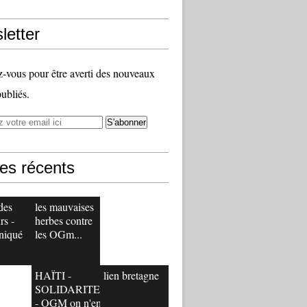
letter
vous pour être averti des nouveaux
publiés.
les récents
des
les mauvaises
rs -
herbes contre
niqué
les OGm...
HAÏTI -
lien bretagne
SOLIDARITE
- OGM on n'en