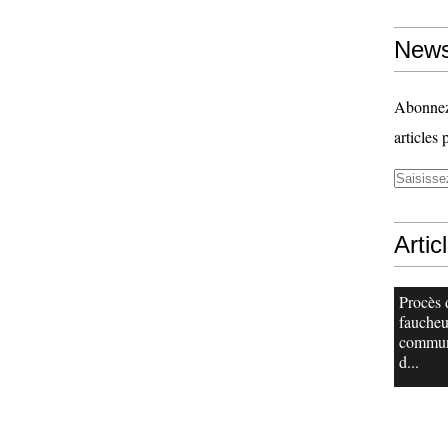
News
Abonnez-
articles 
Artic
Procès 
faucheu
commu
d...