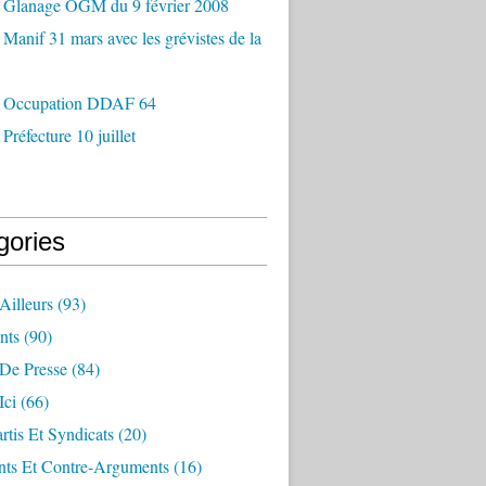
 Glanage OGM du 9 février 2008
Manif 31 mars avec les grévistes de la
 Occupation DDAF 64
Préfecture 10 juillet
gories
Ailleurs
(93)
nts
(90)
 De Presse
(84)
Ici
(66)
artis Et Syndicats
(20)
ts Et Contre-Arguments
(16)