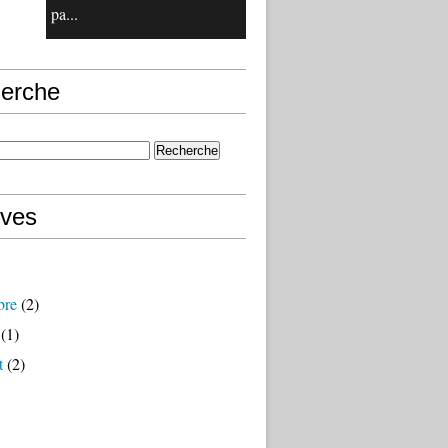
pa...
erche
ives
bre
(2)
(1)
t
(2)