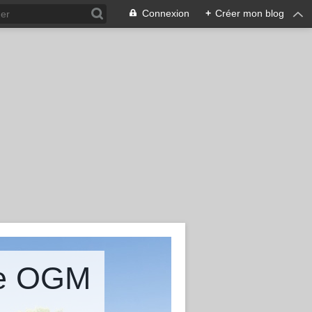
Connexion
+
Créer mon blog
ire OGM