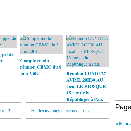
ppel de
re
Compte rendu
réunion CBMO du 8
juin 2009
Réunion LUNDI 27
AVRIL 20H30 AU
local LE KIOSQUE
15 rue de la
République à Pau.
Page
Semons la biodiversité, réunion mardi 28/10/08 à Paris
Fin des avantages fiscaux sur les agrocarburants
Album - 