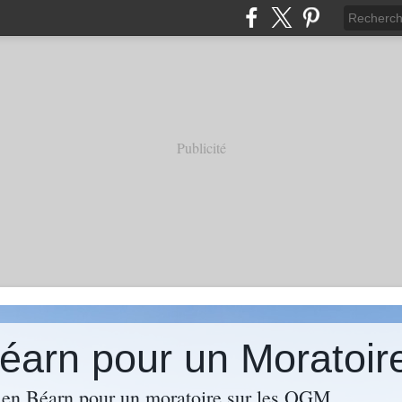
Publicité
 Béarn pour un Morato
s en Béarn pour un moratoire sur les OGM.