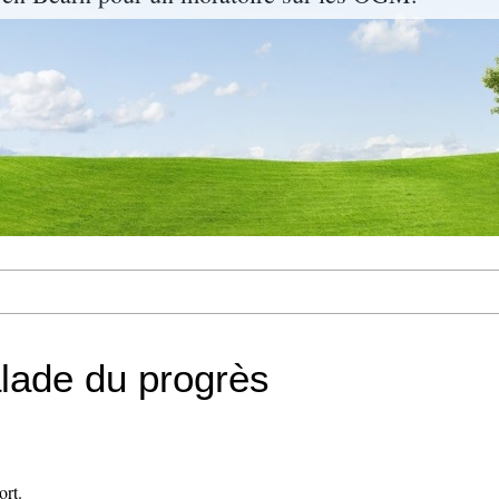
alade du progrès
ort.