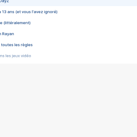
 DayZ
 a 13 ans (et vous l'avez ignoré)
e (littéralement)
im Rayan
 toutes les règles
s les jeux vidéo
us choquant de Rockstar ? - Le scandale BULLY
e plus moche de Steam
du RÊVE tourne au CAUCHEMAR
pendant 8 heures
it… à tort
umiliés par un jeu vidéo
ire - Final Fantasy 8