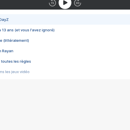
 DayZ
 a 13 ans (et vous l'avez ignoré)
e (littéralement)
im Rayan
 toutes les règles
s les jeux vidéo
us choquant de Rockstar ? - Le scandale BULLY
e plus moche de Steam
du RÊVE tourne au CAUCHEMAR
pendant 8 heures
it… à tort