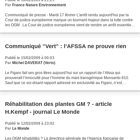
Publié le 18/02/2009 à 21:25
Par
France Nature Environnement
Communiqué de presse - Mardi 17 février L'arrêt rendu aujourd'hui par la
Cour de justice européenne marque un tournant majeur dans la lutte contre
les OGM . La Cour de justice européenne vient de rendre un arrêt essentiel
qui impose aux autorités publiques...
Communiqué "Vert" : l’AFSSA ne prouve rien
Publié le 15/02/2009 à 00:03
Par
Michel DAVERAT (Verts)
Le Figaro fait ses gros titres aujourd’hui sur un rapport de l’Afssa qui
prouverait l’innocuité pour l’homme du mais transgénique Monsanto 810.
Sauf que ce soi-disant rapport adressé en exclusivité au Figaro, n’est
finalement qu’un avis dont le but, à...
Réhabilitation des plantes GM ? - article
H.Kempf - journal Le Monde
Publié le 12/02/2009 à 23:02
Par
Le Monde
Les OGM réhabilités ? La directrice générale de l'Agence française de