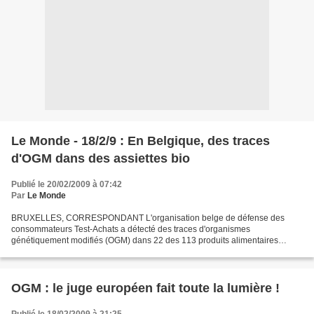
Le Monde - 18/2/9 : En Belgique, des traces
d'OGM dans des assiettes bio
Publié le 20/02/2009 à 07:42
Par
Le Monde
BRUXELLES, CORRESPONDANT L'organisation belge de défense des
consommateurs Test-Achats a détecté des traces d'organismes
génétiquement modifiés (OGM) dans 22 des 113 produits alimentaires
qu'elle a testés récemment, dans le cadre d'une vaste enquête sur...
OGM : le juge européen fait toute la lumière !