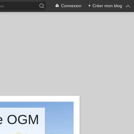
Connexion
+
Créer mon blog
ire OGM