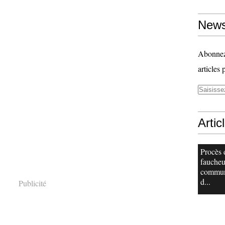
News
Abonnez-
articles 
Artic
Procès 
faucheu
commu
d...
Publicité