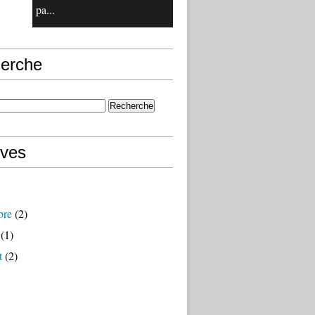
pa...
erche
ives
bre
(2)
(1)
t
(2)