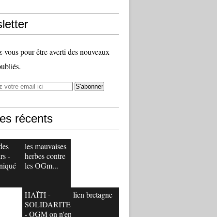
letter
vous pour être averti des nouveaux
publiés.
les récents
des
les mauvaises
rs -
herbes contre
niqué
les OGm...
HAÏTI -
lien bretagne
SOLIDARITE
- OGM on n'en