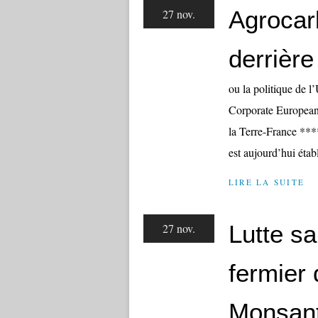
Agrocar
27 nov.
derrière
ou la politique de 
Corporate European
la Terre-France ****
est aujourd’hui établ
LIRE LA SUITE
Lutte s
27 nov.
fermier 
Monsan