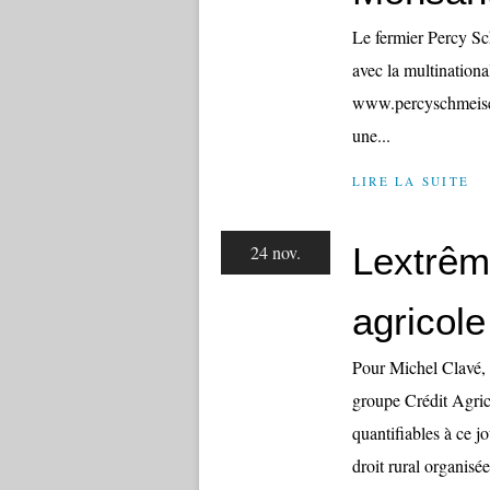
Le fermier Percy Sc
avec la multination
www.percyschmeis
une...
LIRE LA SUITE
Lextrêm
24 nov.
agricole
Pour Michel Clavé, d
groupe Crédit Agric
quantifiables à ce 
droit rural organisée