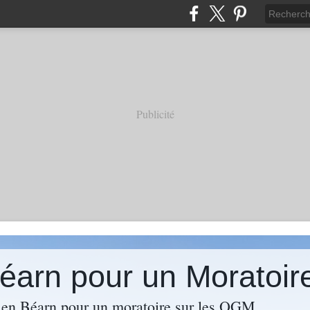
Publicité
 Béarn pour un Morato
s en Béarn pour un moratoire sur les OGM.