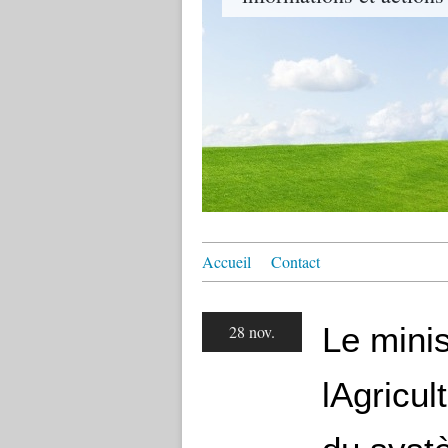
Accueil
Contact
Le mini
28 nov.
lAgricu