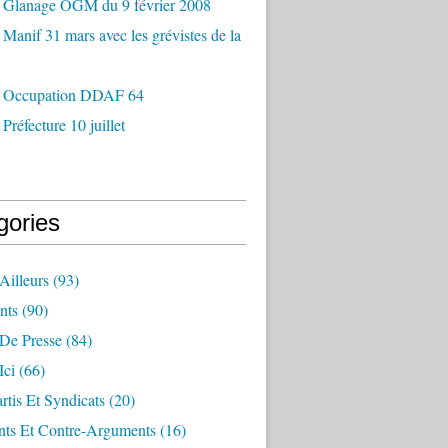
 Glanage OGM du 9 février 2008
Manif 31 mars avec les grévistes de la
 Occupation DDAF 64
Préfecture 10 juillet
gories
Ailleurs
(93)
nts
(90)
 De Presse
(84)
Ici
(66)
artis Et Syndicats
(20)
ts Et Contre-Arguments
(16)