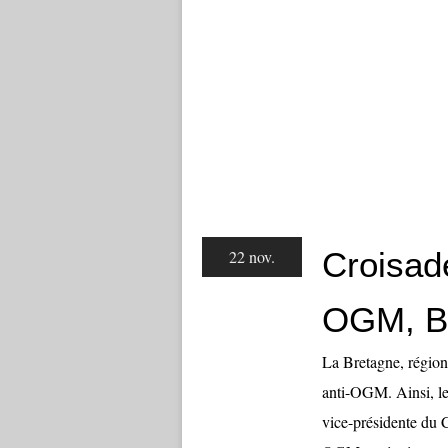
Croisad
22 nov.
OGM, Br
La Bretagne, région 
anti-OGM. Ainsi, le
vice-présidente du 