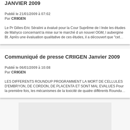
JANVIER 2009
Publié le 21/01/2009 à 07:02
Par
CRIIGEN
Le Pr Gilles-Eric Séralini a évalué pour la Cour Suprême de l Inde les études
de Mahyco concernant la mise sur le marché d un nouvel OGM, l aubergine
Bt. Après une évaluation qualitative de ces études, il a découvert que "cet
OGM peut présenter un risque...
Communiqué de presse CRIIGEN Janvier 2009
Publié le 06/01/2009 à 10:08
Par
CRIIGEN
LES DIFFERENTS ROUNDUP PROGRAMMENT LA MORT DE CELLULES
D'EMBRYON, DE CORDON, DE PLACENTA ET SONT MAL EVALUES Pour
la première fois, les mécanismes de la toxicité de quatre différents Roundup
sont élucidés sur des cellules humaines. Ils agissent à des...