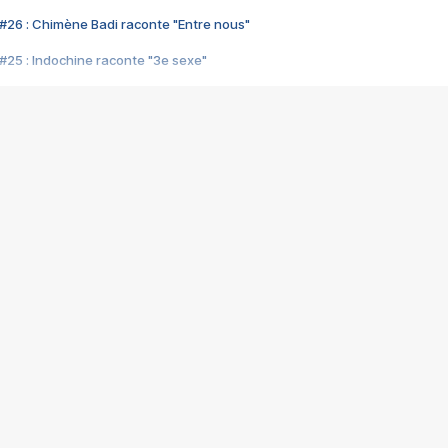
#26 : Chimène Badi raconte "Entre nous"
#25 : Indochine raconte "3e sexe"
#24 : Zaho raconte "C'est chelou"
#23 : Patrick Bruel raconte "Au café des délices"
#22 : Kyo raconte "Le chemin"
#21 : Nolwenn Leroy raconte "Cassé"
#20 : Patrick Hernandez raconte "Born to be alive"
#19 : Lorie raconte "Près de moi"
#18 : Michael Jones raconte "A nos actes manqués" (avec Jean-Jacque
#17 : Khaled raconte "Aïcha"
#16 : Corneille raconte "Parce qu'on vient de loin"
#15 : Indochine raconte "L'aventurier"