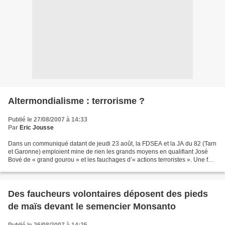
Altermondialisme : terrorisme ?
Publié le 27/08/2007 à 14:33
Par
Eric Jousse
Dans un communiqué datant de jeudi 23 août, la FDSEA et la JA du 82 (Tarn
et Garonne) emploient mine de rien les grands moyens en qualifiant José
Bové de « grand gourou » et les fauchages d’« actions terroristes ». Une fois
l’analyse effectuée, on voit...
Des faucheurs volontaires déposent des pieds
de maïs devant le semencier Monsanto