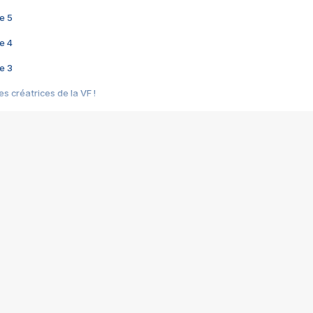
e 5
e 4
e 3
s créatrices de la VF !
e 2
e 1
e Mektoub My Love arrive enfin ! Rencontre avec Shaïn Boumedine et Sal
i : après Toni en famille
elle réalise le bouleversant Dites lui que je l'aime
ais ! Rencontre autour de Vie privée de Rebecca Zlotowski
 de Marguerite, Grave... Rencontre avec Ella Rumpf
 Les Rêveurs, un film intime sur la santé mentale