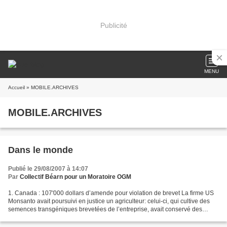
Publicité
MENU
Accueil
» MOBILE.ARCHIVES
MOBILE.ARCHIVES
Dans le monde
Publié le 29/08/2007 à 14:07
Par
Collectif Béarn pour un Moratoire OGM
1. Canada : 107'000 dollars d’amende pour violation de brevet La firme US
Monsanto avait poursuivi en justice un agriculteur: celui-ci, qui cultive des
semences transgéniques brevetées de l’entreprise, avait conservé des
semences de sa récolte...