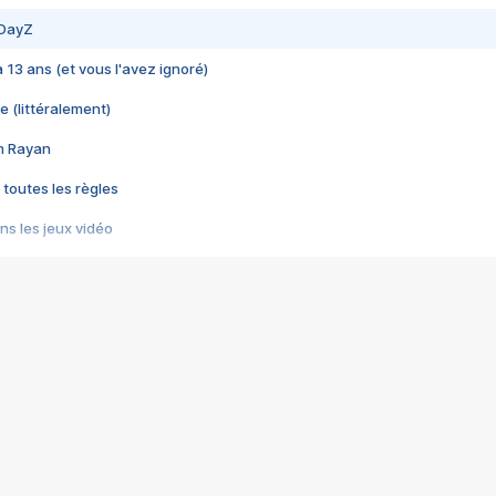
 DayZ
 a 13 ans (et vous l'avez ignoré)
e (littéralement)
im Rayan
 toutes les règles
s les jeux vidéo
us choquant de Rockstar ? - Le scandale BULLY
e plus moche de Steam
du RÊVE tourne au CAUCHEMAR
pendant 8 heures
it… à tort
umiliés par un jeu vidéo