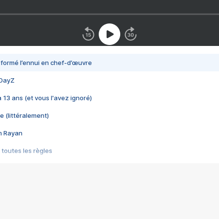
nsformé l’ennui en chef-d’œuvre
 DayZ
 a 13 ans (et vous l'avez ignoré)
e (littéralement)
im Rayan
 toutes les règles
s les jeux vidéo
us choquant de Rockstar ? - Le scandale BULLY
e plus moche de Steam