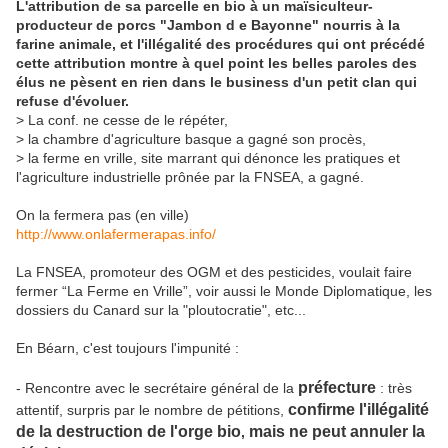
L'attribution de sa parcelle en bio à un maïsiculteur-
producteur de porcs "Jambon d e Bayonne" nourris à la
farine animale, et l'illégalité des procédures qui ont précédé
cette attribution montre à quel point les belles paroles des
élus ne pèsent en rien dans le business d'un petit clan qui
refuse d'évoluer.
>
La conf. ne cesse de le répéter,
> la chambre d'agriculture basque a gagné son procès,
> la ferme en vrille, site marrant qui dénonce les pratiques et
l'agriculture industrielle prônée par la FNSEA, a gagné.
On la fermera pas (en ville)
http://www.onlafermerapas.info/
La FNSEA, promoteur des OGM et des pesticides, voulait faire
fermer “La Ferme en Vrille”, voir aussi le Monde Diplomatique, les
dossiers du Canard sur la "ploutocratie", etc...
En Béarn, c'est toujours l'impunité :
préfecture
- Rencontre avec le secrétaire général de la
: très
confirme l'illégalité
attentif, surpris par le nombre de pétitions,
de la destruction de l'orge bio
mais ne peut annuler la
,