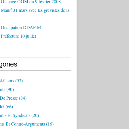
 Glanage OGM du 9 février 2008
Manif 31 mars avec les grévistes de la
 Occupation DDAF 64
Préfecture 10 juillet
gories
Ailleurs
(93)
nts
(90)
 De Presse
(84)
Ici
(66)
artis Et Syndicats
(20)
ts Et Contre-Arguments
(16)