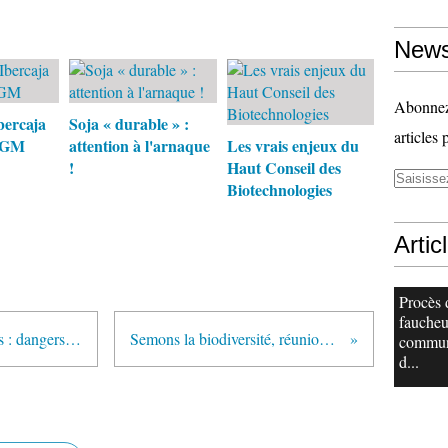
News
Abonnez-
bercaja
Soja « durable » :
articles 
 OGM
attention à l'arnaque
Les vrais enjeux du
!
Haut Conseil des
Biotechnologies
Artic
Procès 
faucheu
Loi grenelle et droit des obtenteurs : dangers de l'amendement Taugourdeau
Semons la biodiversité, réunion mardi 28/10/08 à Paris
commu
d...