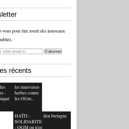
letter
vous pour être averti des nouveaux
publiés.
les récents
des
les mauvaises
rs -
herbes contre
niqué
les OGm...
HAÏTI -
lien bretagne
SOLIDARITE
- OGM on n'en