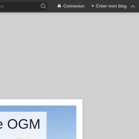
Connexion
+
Créer mon blog
ire OGM