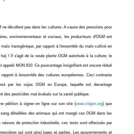
ne décollent pas dans les cultures. A cause des pressions pour
taires, environnementaux et sociaux, les producteurs d'OGM ont
 maïs transgénique, par rapport à l'ensemble du maïs cultivé en
 ha
) ! Il s'agit de la seule plante OGM autorisée à la culture, le
t appelé MON 810. Ce pourcentage insignifiant est encore réduit
 rapport à lensemble des cultures européennes. Ceci contraste
rtout par les sojas OGM en Europe, laquelle est davantage
 des pesticides mal évalués sur la santé publique.
 pétition à signer en ligne sur son site (
www.criigen.org
) que
e sang détaillées des animaux qui ont mangé ces OGM dans les
 raisons de protection industrielle, ces tests sont effectués par
mencières qui sont ainsi juges et parties. L
es gouvernements et