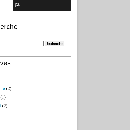
pa...
erche
ives
bre
(2)
(1)
t
(2)