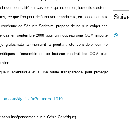
a confidentialité sur ces tests qui ne durent, lorsquils existent,
Suiv
es, ce que l'on peut déjà trouver scandaleux, en opposition aux
Européenne de Sécurité Sanitaire, propose de ne plus exiger ces
 le cas en septembre 2008 pour un nouveau soja OGM importé
e (le glufosinate ammonium) a pourtant été considéré comme
entifiques. L'ensemble de ce laxisme rendrait les OGM plus
fusion.
ueur scientifique et à une totale transparence pour protéger
tition.com/sign1.cfm?numero=1919
ation Indépendantes sur le Génie Génétique)