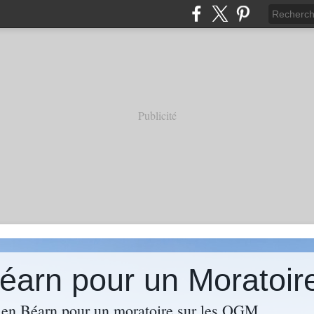
Publicité
 Béarn pour un Morato
s en Béarn pour un moratoire sur les OGM.