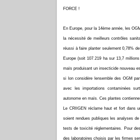
FORCE !
En Europe, pour la 14ème année, les OGM 
la nécessité de meilleurs contrôles sani
réussi à faire planter seulement 0,78% de
Europe (soit 107.219 ha sur 13,7 millions
maïs produisant un insecticide nouveau es
si lon considère lensemble des OGM par
avec les importations contaminées su
autonome en maïs. Ces plantes contiennent
Le CRIIGEN réclame haut et fort dans une
soient rendues publiques les analyses d
tests de toxicité réglementaires.
Pour des
des laboratoires choisis par les firmes se