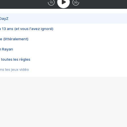
 DayZ
 a 13 ans (et vous l'avez ignoré)
e (littéralement)
im Rayan
 toutes les règles
s les jeux vidéo
us choquant de Rockstar ? - Le scandale BULLY
e plus moche de Steam
du RÊVE tourne au CAUCHEMAR
pendant 8 heures
it… à tort