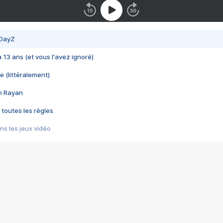
 DayZ
 a 13 ans (et vous l'avez ignoré)
e (littéralement)
im Rayan
 toutes les règles
s les jeux vidéo
us choquant de Rockstar ? - Le scandale BULLY
e plus moche de Steam
du RÊVE tourne au CAUCHEMAR
pendant 8 heures
it… à tort