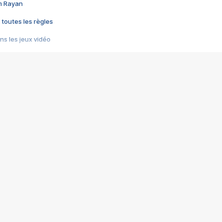
im Rayan
 toutes les règles
s les jeux vidéo
us choquant de Rockstar ? - Le scandale BULLY
e plus moche de Steam
du RÊVE tourne au CAUCHEMAR
pendant 8 heures
it… à tort
umiliés par un jeu vidéo
ire - Final Fantasy 8
ti un empire - Age of Empires
story DOFUS
tard, il crée l'un des pires jeux de tous les temps, MindsEye.